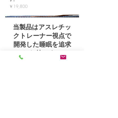
価格
￥19,800
当製品はアスレチッ
クトレーナー視点で
開発した睡眠を追求
した枕です。
価
¥19,800
格
詳細を表示する
© 2023 Miyake Sports Massage