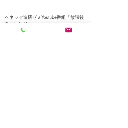
ベネッセ進研ゼミYoutube番組「放課後
チャレンジ」
​他多数出演
多種に渡るスポーツトレーナー歴